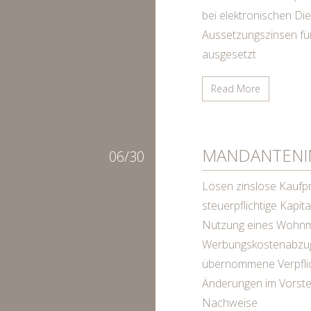
bei elektronischen Die
Aussetzungszinsen fü
ausgesetzt
Read More
MANDANTENIN
06/30
Lösen zinslose Kaufpr
steuerpflichtige Kapi
Nutzung eines Wohnmo
Werbungskostenabzug 
übernommene Verpflic
Änderungen im Vorste
Nachweise