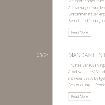
Mitunternehmerrisiko e
Auswirkungen würden s
Einkommensteuer erg
Betriebsfortführung 
Read More
MANDANTENIN
03/24
Privates Veräußerung
Arbeitszimmers? Vera
mit Feier des Arbeitge
Besteuerung laufende
Read More