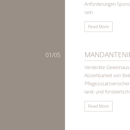
Anforderungen Spons
sein
Read More
MANDANTENI
01/05
Verdeckte Gewinnauss
Abziehbarkeit von Beit
Pflegezusatzversiche
land- und forstwirtsch
Read More