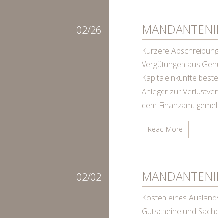
MANDANTENI
02/26
Kürzere Abschreibung
Vergütungen aus Gen
Kapitaleinkünfte best
Anleger zur Verlustv
dem Finanzamt gemel
Read More
MANDANTENI
02/02
Kosten eines Ausland
Gutscheine und Sachbe