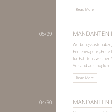
Read More
MANDANTENIN
05/29
Werbungskostenabzug 
Firmenwagen? „Erste 
für Fahrten zwischen
Ausland aus möglich 
Read More
MANDANTENI
04/30