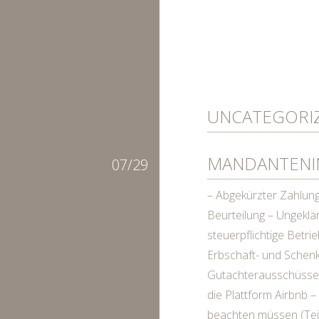
UNCATEGORI
MANDANTENI
07/29
– Abgekürzter Zahlun
Beurteilung – Ungeklär
steuerpflichtige Betr
Erbschaft- und Schenk
Gutachterausschüsse 
die Plattform Airbnb 
beachten müssen (Tei