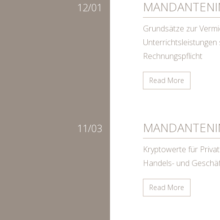
MANDANTENI
12/01
Grundsätze zur Vermi
Unterrichtsleistungen
Rechnungspflicht
Read More
MANDANTENI
11/03
Kryptowerte für Priva
Handels- und Geschäft
Read More