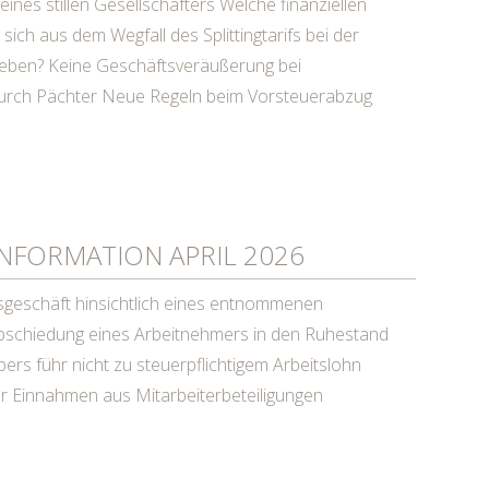
ines stillen Gesellschafters Welche finanziellen
ich aus dem Wegfall des Splittingtarifs bei der
eben? Keine Geschäftsveräußerung bei
durch Pächter Neue Regeln beim Vorsteuerabzug
FORMATION APRIL 2026
sgeschäft hinsichtlich eines entnommenen
bschiedung eines Arbeitnehmers in den Ruhestand
bers führ nicht zu steuerpflichtigem Arbeitslohn
r Einnahmen aus Mitarbeiterbeteiligungen